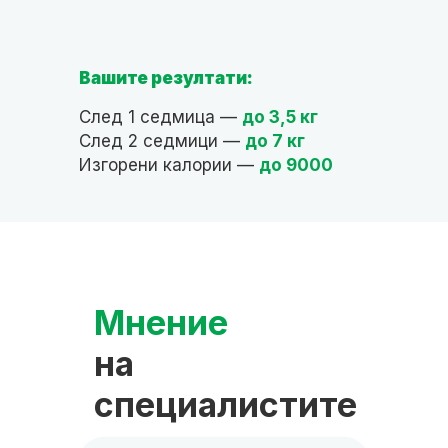
Вашите резултати:
След 1 седмица —
до 3,5 кг
След 2 седмици —
до 7 кг
Изгорени калории —
до 9000
Мнение
Съ
на
на
ите
специалистите
сп