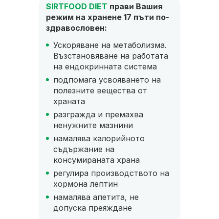
SIRTFOOD DIET
прави Вашия
Прави
игури
режим на хранене 17 пъти по-
SIRTF
здравословен:
бързо
Ускоряване на метаболизма.
2 к
Възстановяване на работата
с 1
на ендокринната система
ред
подпомага усвояването на
рса
про
полезните вещества от
на 
храната
кур
разгражда и премахва
пре
ненужните мазнини
шно
пов
намалява калорийното
съдържание на
консумираната храна
регулира производството на
хормона лептин
намалява апетита, не
допуска преяждане