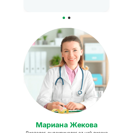
Мариана Жекова
Диетолог-ендокринолог от най-висока