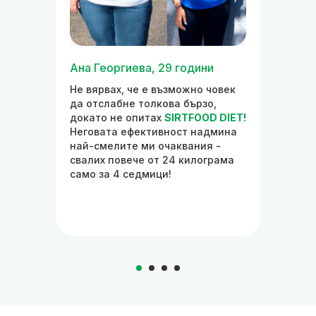
и
Ана Георгиева, 29 години
Иван 
шно
Не вярвах, че е възможно човек
Когат
а
да отслабне толкова бързо,
SIRTF
но
докато не опитах
SIRTFOOD DIET!
надхв
 DIET.
Неговата ефективност надмина
прост
м, в
най-смелите ми очаквания -
не се
свалих повече от 24 килограма
режим
е
само за 4 седмици!
редов
DIET
у
отсла
81 кг!