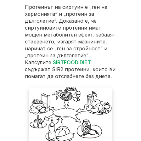
такъв н
ще сега.
Протеинът на сиртуин е „ген на
действ
хармонията“ и „протеин за
всички 
е
дълголетие“. Доказано е, че
излишни
тво.
сиртуиновите протеини имат
тях изч
истина
мощен метаболитен ефект: забавят
сантим
стареенето, изгарят мазнините,
— бради
време
наричат ​​се „ген за стройност“ и
корема,
татите
„протеин за дълголетие“.
краката
го
Капсулите
SIRTFOOD DIET
съдържат SIR2 протеини, които ви
помагат да отслабнете без диета.