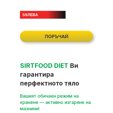
59
ЛЕВА
ПОРЪЧАЙ
SIRTFOOD DIET
Ви
гарантира
перфектното тяло
 този
Вашият обичаен режим на
Компле
хранене — активно изгаряне на
един и
мазнини!
SIRTFO