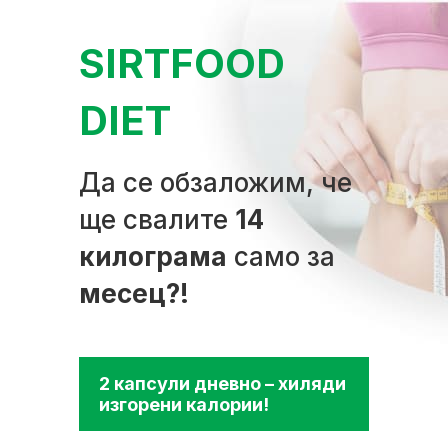
SIRTFOOD
DIET
Да се обзаложим, че
ще свалите
14
килограма
само за
месец?!
2 капсули дневно – хиляди
изгорени калории!