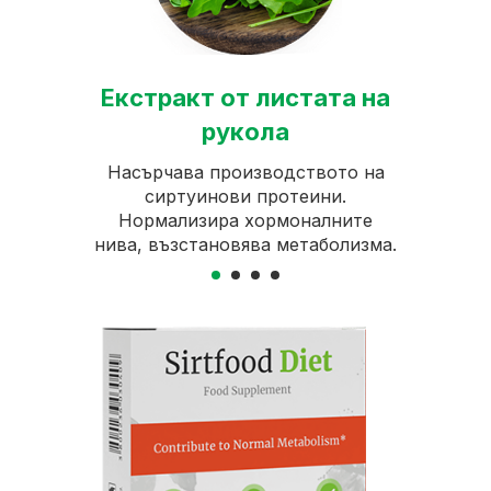
Екс
дови
Екстракт от листата на
рукола
Конс
ато
Насърчава производството на
след 
ства на
сиртуинови протеини.
инд
махва
Нормализира хормоналните
ластта
нива, възстановява метаболизма.
.